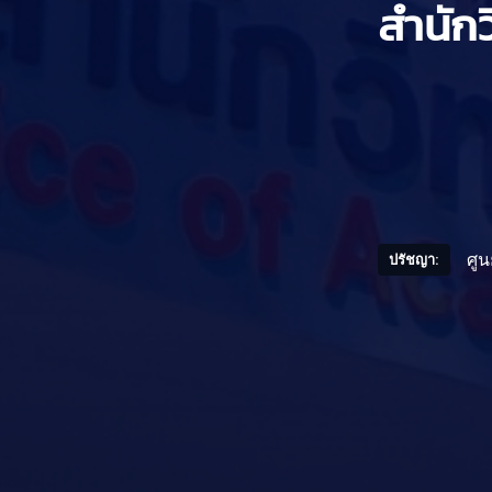
สำนัก
ศูน
ปรัชญา: